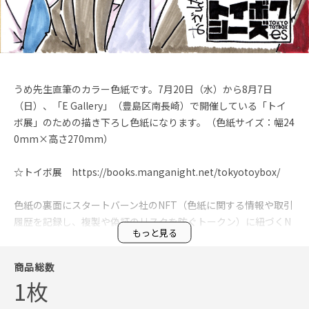
うめ先生直筆のカラー色紙です。7月20日（水）から8月7日
（日）、「E Gallery」（豊島区南長崎）で開催している「トイ
ボ展」のための描き下ろし色紙になります。（色紙サイズ：幅24
0mm×高さ270mm）

☆トイボ展　https://books.manganight.net/tokyotoybox/

色紙の裏面にスタートバーン社のNFT（色紙に関する情報や取引
履歴を記録し、複製や偽証のリスクを防ぐトークン）に紐づくN
もっと見る
FCタグが付属しています。

商品総数
●NFTに関するQ&A

1枚
Q. 購入した色紙は実物で届くの？

A.はい。デジタルデータではなく、実物がお客様の手元に届きま